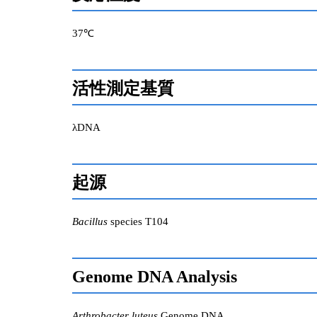
37℃
活性測定基質
λDNA
起源
Bacillus
species T104
Genome DNA Analysis
Arthrobacter luteus
Genome DNA