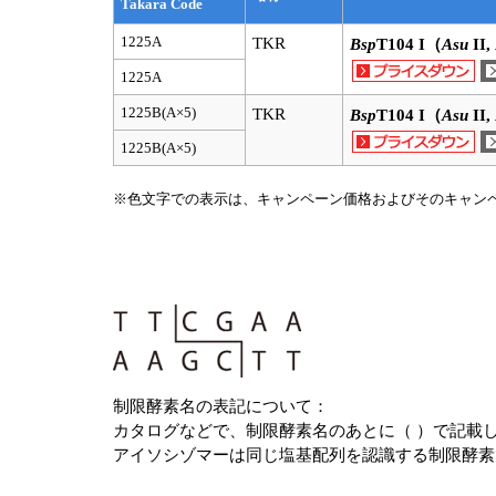
Takara Code
1225A
TKR
Bsp
T104 I（
Asu
II,
1225A
1225B(A×5)
TKR
Bsp
T104 I（
Asu
II,
1225B(A×5)
※色文字での表示は、キャンペーン価格およびそのキャン
制限酵素名の表記について：
カタログなどで、制限酵素名のあとに（ ）で記載してい
アイソシゾマーは同じ塩基配列を認識する制限酵素