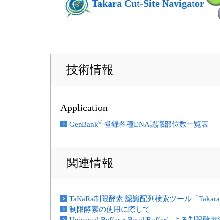
Takara Cut-Site Navigator
技術情報
Application
®
GenBank
登録各種DNA認識部位数一覧表
関連情報
TaKaRa制限酵素 認識配列検索ツール「Takara Cut-
制限酵素の使用に際して
Universal Buffer・Basal Bufferによる