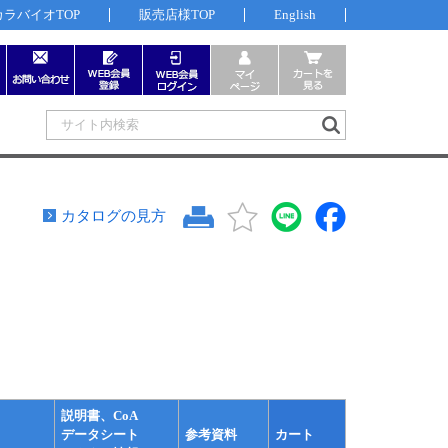
カラバイオTOP
販売店様TOP
English
カタログの見方
説明書、CoA
データシート
参考資料
カート