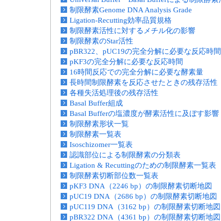
制限酵素Genome DNA Analysis Grade
Ligation-Recutting効率品質規格
制限酵素活性に対するメチル化の影響
制限酵素のStar活性
pBR322、pUC19の完全分解に必要な反応時間
pKF3の完全分解に必要な反応時間
16時間反応での完全分解に必要な酵素量
長時間制限酵素を反応させたときの残存活性
各種失活処理後の残存活性
Basal Buffer組成
Basal Bufferの塩濃度が酵素活性に及ぼす影響
制限酵素形状一覧
制限酵素一覧表
Isoschizomer一覧表
認識部位による制限酵素の分類表
Ligation & Recuttingのための制限酵素一覧表
制限酵素切断部位数一覧表
pKF3 DNA（2246 bp）の制限酵素切断地図
pUC19 DNA（2686 bp）の制限酵素切断地図
pUC119 DNA（3162 bp）の制限酵素切断地図
pBR322 DNA（4361 bp）の制限酵素切断地図