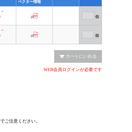
ベクター情報
01～
0
個
01～
0
個
カートにいれる
WEB会員ログインが必要です
のでご注意ください。