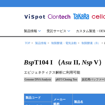
製品情報
受託サービス
カスタム製造・OE
TOP
製品情報
制限酵素・電気泳動
制限酵素（B）
Bsp
T104 I （
Asu
II,
Nsp
V）
エピジェネティクス解析に利用可能
Genome DNA Analysis
pKF3 Cloning Test
反応用バッファー
製品コード
メーカー
製品名
略称