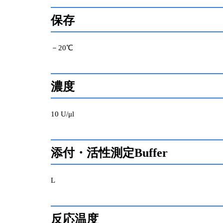
保存
－20℃
濃度
10 U/μl
添付・活性測定Buffer
L
反応温度