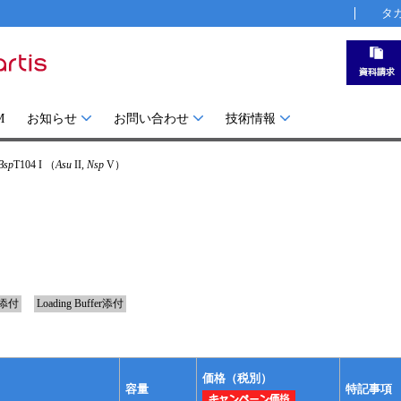
タ
M
お知らせ
お問い合わせ
技術情報
Bsp
T104 I （
Asu
II,
Nsp
V）
添付
Loading Buffer添付
価格（税別）
容量
特記事項