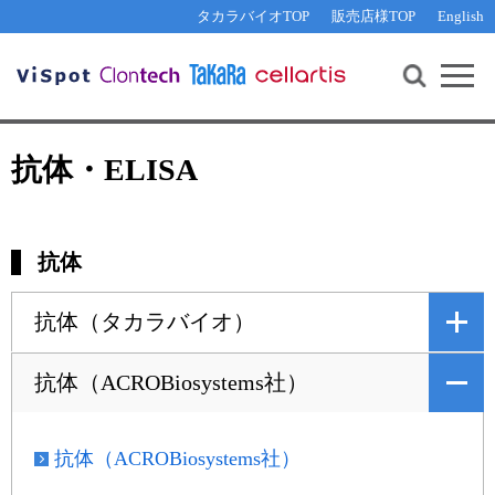
その他 ライセンスに関するご相談
機能解析・サイレンシング
資料請求
お問い合わせ
WEB会員登録
タカラバイオTOP
販売店様TOP
English
遺伝子組換え生物該当製品
Q&A
RNA合成・cDNA合成・クローニング
研究支援ツール
資料請求
制限酵素・電気泳動
Cut-Site Navigator 
制限酵素切断サイトの検索
サンプル請求
抗体・ELISA
抗体・ELISA
In-Fusion Cloning プライマー設計
核酸抽出・精製・標識
抗体検索サイト
PCR・等温増幅
抗体
リアルタイムPCR
（インターカレーター法）
リアルタイムPCR（qPCR）
プライマー検索・注文
装置・ソフトウェア
抗体（タカラバイオ）
リアルタイムPCR
（プローブ法）
プライマー・プローブ検索・注文
サンプル請求
抗体（ACROBiosystems社）
機器ソフトウェア・ベクター配列ダウンロード
テクニカルサポートライン
ラーニングセンター
抗体（ACROBiosystems社）