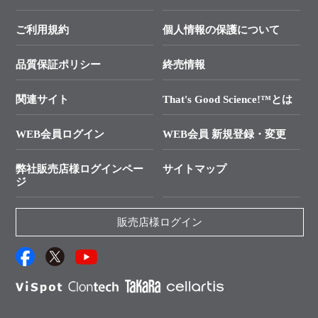
終売製品のお知らせ
幹細胞・再生医療研究ガイド
├ テクニカルサポート 技術相談室
価格改定のご案内
ご利用規約
個人情報の保護について
クローニング実験ガイド
├ リアルタイムPCRサポートライン
学会展示・セミナーのご案内
SMARTer NGSポータルサイト
品質保証ポリシー
終売情報
├ 実験コンシェルジュ
技術セミナーのご案内
In-Fusion Cloning
├ 受託サービスお問い合わせ
プライマー設計
関連サイト
That's Good Science!™とは
タカラバイオ発表文献
└ カスタム製造お問い合わせ
Cut-Site Navigator
WEB会員ログイン
WEB会員 新規登録・変更
制限酵素切断サイトの検索
資料請求 試薬関連
ユーザーズボイス集
弊社販売店様ログインペー
サイトマップ
資料請求 機器関連
ジ
エピジェネティクス実験ガイド
資料請求 受託関連
RNAi実験のススメ
資料請求 核酸抽出・精製カタログ
販売店様ログイン
抗体検索サイト
サンプル請求一覧
ダウンロードサービス
アプリケーションノート
（旧アプリの部屋）