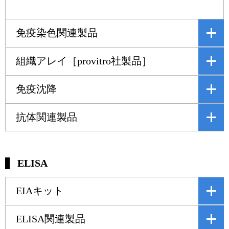
実験ガイド
リアルタイムPCR実験ガイド
免疫染色関連製品
遺伝子検査ガイド（食品・水質・家畜他）
組織アレイ［provitro社製品］
NGSポータルサイト
免疫沈降
幹細胞・再生医療研究ガイド
クローニング実験ガイド
抗体関連製品
細胞選択ガイド
エピジェネティクス実験ガイド
ELISA
RNAi実験ガイド
EIAキット
アプリケーションノート
ELISA関連製品
プロトコール集