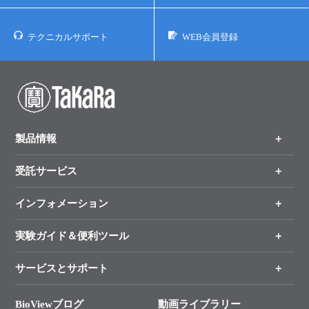
テクニカルサポート
WEB会員登録
製品情報
受託サービス
製品一覧
（分野、カテゴリーから探す）
インフォメーション
オンライン注文
手法から製品を探す
新製品情報
実験ガイド＆便利ツール
キャンペーン
各種ご案内
サービスとサポート
リアルタイムPCR実験のススメ
タカラバイオ各種会員募集のお知らせ
遺伝子による検査のススメ
総合お問い合わせ
BioViewブログ
動画ライブラリー